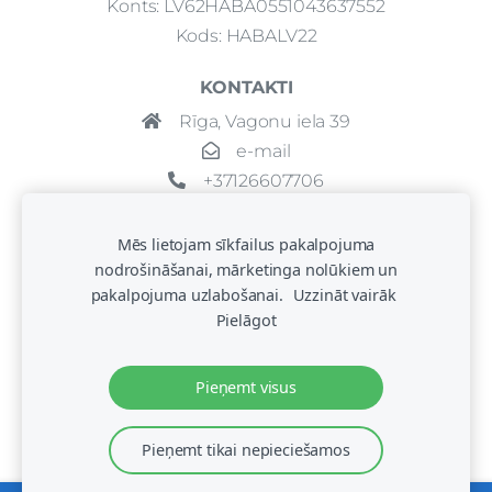
Konts: LV62HABA0551043637552
Kods: HABALV22
KONTAKTI
Rīga, Vagonu iela 39
e-mail
+37126607706
Mēs lietojam sīkfailus pakalpojuma
nodrošināšanai, mārketinga nolūkiem un
pakalpojuma uzlabošanai.
Uzzināt vairāk
Pielāgot
Pieņemt visus
© 2021 Copyright: SIA VAP comfort
Pieņemt tikai nepieciešamos