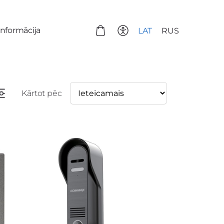
informācija
LAT
RUS
Kārtot pēc