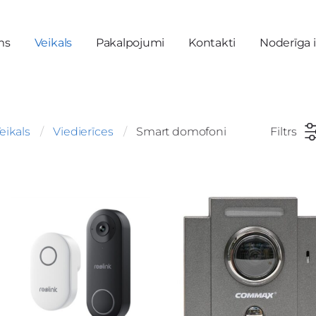
ms
Veikals
Pakalpojumi
Kontakti
Noderīga 
eikals
Viedierīces
Smart domofoni
Filtrs