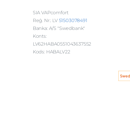
SIA VAPcomfort
Reģ. Nr.: LV
51503078491
Banka: A/S "Swedbank"
Konts:
LV62HABA0551043637552
Kods: HABALV22