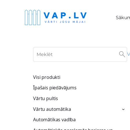
Sāku
V
Visi produkti
Īpašais piedāvājums
Vārtu pultis
Vārtu automātika
›
Automātikas vadība