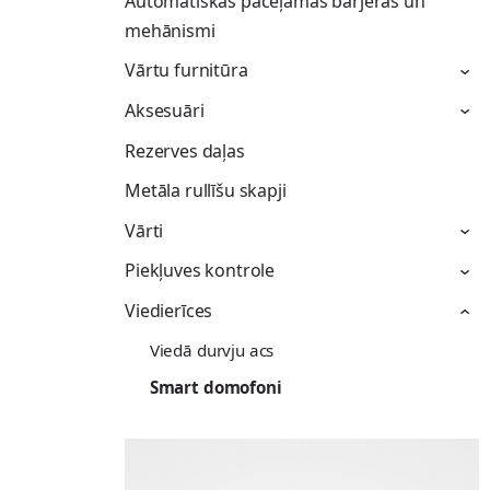
Automātiskās paceļamās barjeras un
mehānismi
Vārtu furnitūra
›
Aksesuāri
›
Rezerves daļas
Metāla rullīšu skapji
Vārti
›
Piekļuves kontrole
›
Viedierīces
›
Viedā durvju acs
Smart domofoni