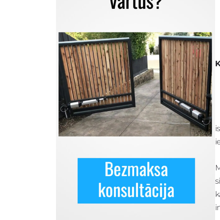
K
Previous
Nex
i
i
M
s
k
i