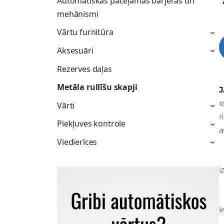
Automātiskās paceļamās barjeras un
mehānismi
Vārtu furnitūra
›
Aksesuāri
›
Rezerves daļas
Metāla rullīšu skapji
r
Vārti
›
r
Piekļuves kontrole
›
a
Viedierīces
›
i
k