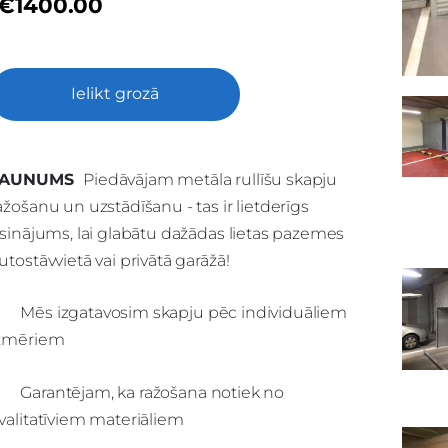
€1400.00
Ielikt grozā
JAUNUMS
Piedāvājam metāla rullīšu skapju
ažošanu un uzstādīšanu - tas ir lietderīgs
isinājums, lai glabātu dažādas lietas pazemes
utostāvvietā vai privātā garāžā!
Mēs izgatavosim skapju pēc individuāliem
zmēriem
Garantējam, ka ražošana notiek no
valitatīviem materiāliem