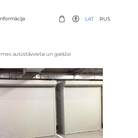
informācija
LAT
RUS
zemes autostāvvietai un garāžai