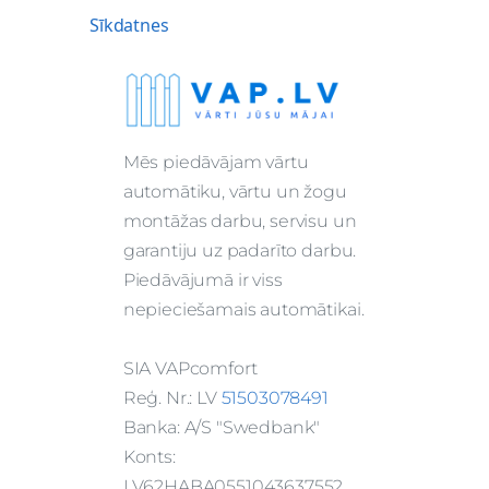
Sīkdatnes
Mēs piedāvājam vārtu
automātiku, vārtu un žogu
montāžas darbu, servisu un
garantiju uz padarīto darbu.
Piedāvājumā ir viss
nepieciešamais automātikai.
SIA VAPcomfort
Reģ. Nr.: LV
51503078491
Banka: A/S "Swedbank"
Konts:
LV62HABA0551043637552