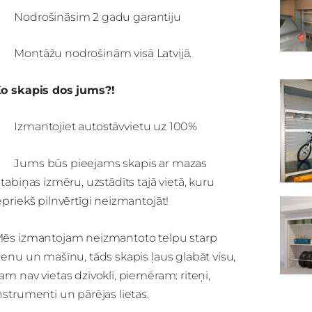
Nodrošināsim 2 gadu garantiju
Montāžu nodrošinām visā Latvijā.
o skapis dos jums?!
Izmantojiet autostāvvietu uz 100%
t
Jums būs pieejams skapis ar mazas
stabiņas izmēru, uzstādīts tajā vietā, kuru
epriekš pilnvērtīgi neizmantojāt!
ēs izmantojam neizmantoto telpu starp
ienu un mašīnu, tāds skapis ļaus glabāt visu,
am nav vietas dzīvoklī, piemēram: riteņi,
nstrumenti un pārējas lietas.