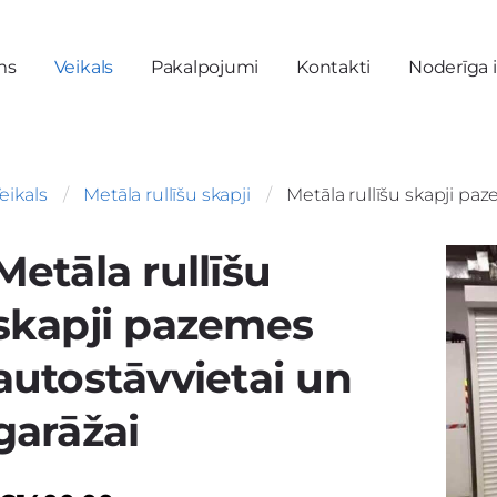
ms
Veikals
Pakalpojumi
Kontakti
Noderīga 
eikals
Metāla rullīšu skapji
Metāla rullīšu skapji pa
Metāla rullīšu
skapji pazemes
autostāvvietai un
garāžai