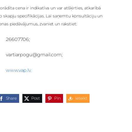
orādīta cena ir indikatīva un var atšķirties, atkarībā
o skapju specifikācijas. Lai saņemtu konsultāciju un
enas piedāvājumus, zvaniet un rakstiet:
26607706;
vartiarpogu@gmail.com
;
www.vap.lv.
Share
Post
Pin
Ieteikt