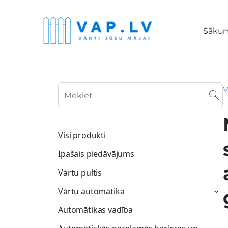
Sāku
V
Visi produkti
Īpašais piedāvājums
Vārtu pultis
Vārtu automātika
›
Automātikas vadība