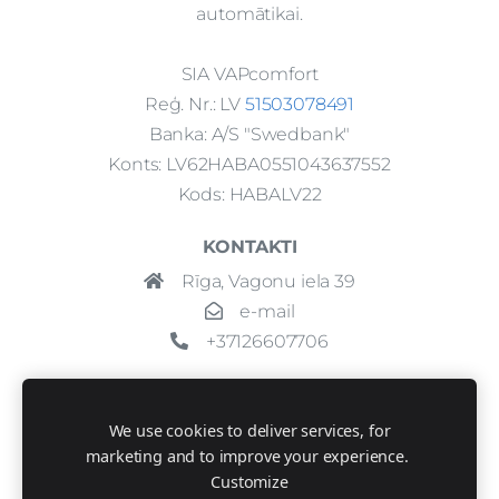
automātikai.
SIA VAPcomfort
Reģ. Nr.: LV
51503078491
Banka: A/S "Swedbank"
Konts: LV62HABA0551043637552
Kods: HABALV22
KONTAKTI
Rīga, Vagonu iela 39
e-mail
+37126607706
We use cookies to deliver services, for
marketing and to improve your experience.
Customize