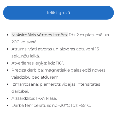
Ielikt grozā
Maksimālais vērtnes izmērs:
līdz 2 m platumā un
200 kg svarā.
Ātrums: vārti atveras un aizveras aptuveni 15
sekunžu laikā.
Atvēršanās leņķis: līdz 116°.
Precīza darbība:
magnētiskie galaslēdži novērš
vajadzību pēc atdurēm.
Izmantošana: piemērots vidējas intensitātes
darbībai.
Aizsardzība: IPX4 klase.
Darba temperatūra: no -20°C līdz +55°C.