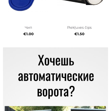
Чип
Piekļuves čips
€1.00
€1.50