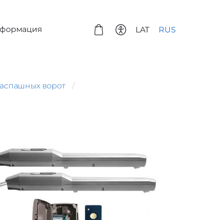
нформация
LAT
RUS
распашных ворот