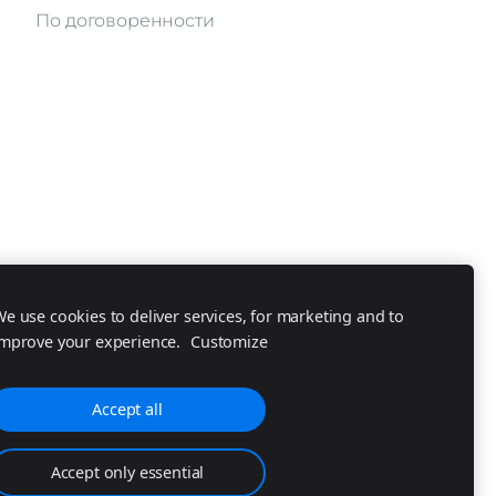
По договоренности
e use cookies to deliver services, for marketing and to
improve your experience.
Customize
Accept all
Accept only essential